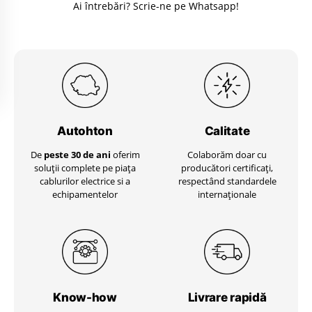
Ai întrebări? Scrie-ne pe Whatsapp!
Autohton
Calitate
De
peste 30 de ani
oferim
Colaborăm doar cu
soluții complete pe piața
producători certificați,
cablurilor electrice si a
respectând standardele
echipamentelor
internaționale
Know-how
Livrare
rapidă