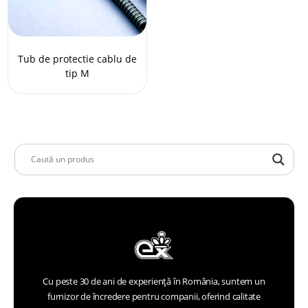
Tub de protectie cablu de
tip M
Cu peste 30 de ani de experiență în România, suntem un
furnizor de încredere pentru companii, oferind calitate