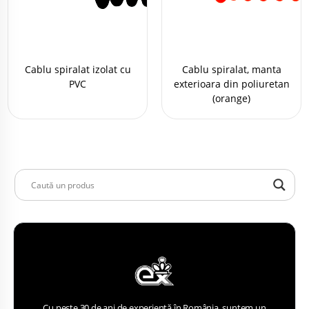
Cablu spiralat izolat cu
Cablu spiralat, manta
PVC
exterioara din poliuretan
(orange)
Cu peste 30 de ani de experiență în România, suntem un