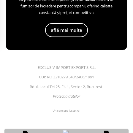
furnizor de încredere pentru companii, oferind calitate
constantă și prețuri competitive.
află mai multe
EXCLUSIV IMPORT EXPORT S.R.L.
CUI: RO 3210279, J40/2406/1991
Bdul. Lacul Tei 25, Et. 1, Sector 2, Bucuresti
Protectia datelor
Un concept Justpixel