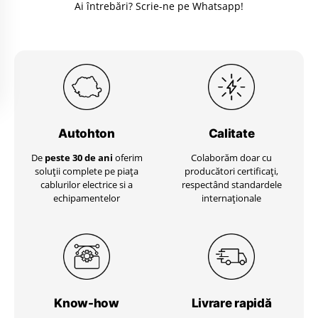
Ai întrebări? Scrie-ne pe Whatsapp!
Autohton
Calitate
De
peste 30 de ani
oferim
Colaborăm doar cu
soluții complete pe piața
producători certificați,
cablurilor electrice si a
respectând standardele
echipamentelor
internaționale
Know-how
Livrare
rapidă