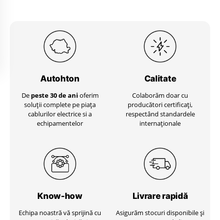
Autohton
Calitate
De
peste 30 de ani
oferim
Colaborăm doar cu
soluții complete pe piața
producători certificați,
cablurilor electrice si a
respectând standardele
echipamentelor
internaționale
Know-how
Livrare
rapidă
Echipa noastră vă sprijină cu
Asigurăm stocuri disponibile și