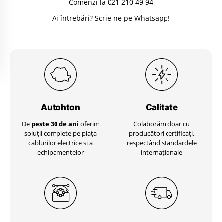
Comenzi la 021 210 49 94
Ai întrebări? Scrie-ne pe Whatsapp!
Autohton
Calitate
De
peste 30 de ani
oferim
Colaborăm doar cu
soluții complete pe piața
producători certificați,
cablurilor electrice si a
respectând standardele
echipamentelor
internaționale