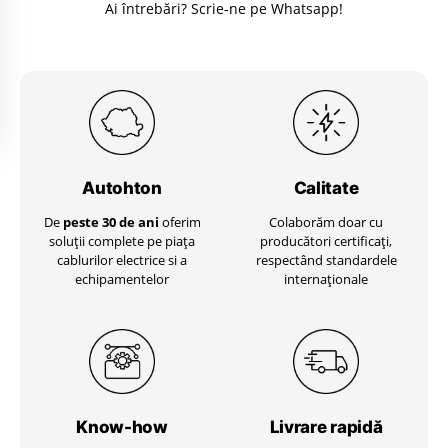
Ai întrebări? Scrie-ne pe Whatsapp!
Autohton
Calitate
De
peste 30 de ani
oferim
Colaborăm doar cu
soluții complete pe piața
producători certificați,
cablurilor electrice si a
respectând standardele
echipamentelor
internaționale
Know-how
Livrare
rapidă