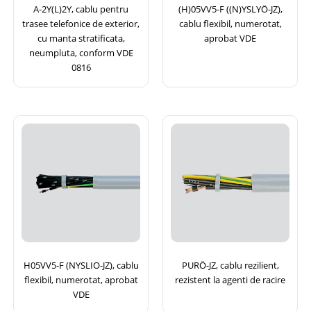
A-2Y(L)2Y, cablu pentru
(H)05VV5-F ((N)YSLYÖ-JZ),
trasee telefonice de exterior,
cablu flexibil, numerotat,
cu manta stratificata,
aprobat VDE
neumpluta, conform VDE
0816
H05VV5-F (NYSLIO-JZ), cablu
PURÖ-JZ, cablu rezilient,
flexibil, numerotat, aprobat
rezistent la agenti de racire
VDE