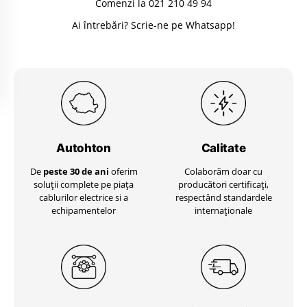
Comenzi la 021 210 49 94
Ai întrebări? Scrie-ne pe Whatsapp!
Autohton
Calitate
De
peste 30 de ani
oferim
Colaborăm doar cu
soluții complete pe piața
producători certificați,
cablurilor electrice si a
respectând standardele
echipamentelor
internaționale