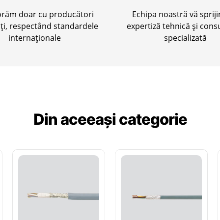
orăm doar cu producători
Echipa noastră vă sprij
cați, respectând standardele
expertiză tehnică și cons
internaționale
specializată
Din aceeași categorie