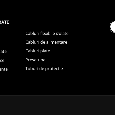
RATE
Cabluri flexibile izolate
ă
Cabluri de alimentare
Cabluri plate
date
Presetupe
ice
Tuburi de protectie
ente