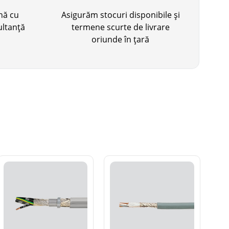
ină cu
Asigurăm stocuri disponibile și
ultanță
termene scurte de livrare
oriunde în țară