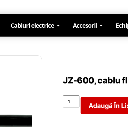
Cabluri electrice
Accesorii
Ech
JZ-600, cablu fl
Adaugă În Li