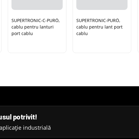
SUPERTRONIC-C-PURÖ,
SUPERTRONIC-PURÖ,
cablu pentru lanturi
cablu pentru lant port
port cablu
cablu
sul potrivit!
plicație industrială