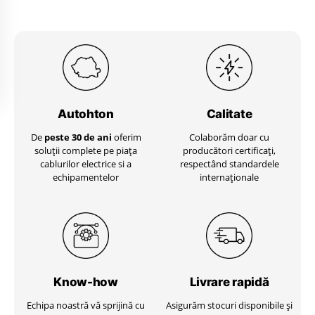
Autohton
Calitate
De
peste 30 de ani
oferim
Colaborăm doar cu
soluții complete pe piața
producători certificați,
cablurilor electrice si a
respectând standardele
echipamentelor
internaționale
Know-how
Livrare
rapidă
Echipa noastră vă sprijină cu
Asigurăm stocuri disponibile și