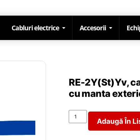
Cabluri electrice
Accesorii
Ech
RE-2Y(St)Yv, ca
cu manta exteri
Adaugă În Li