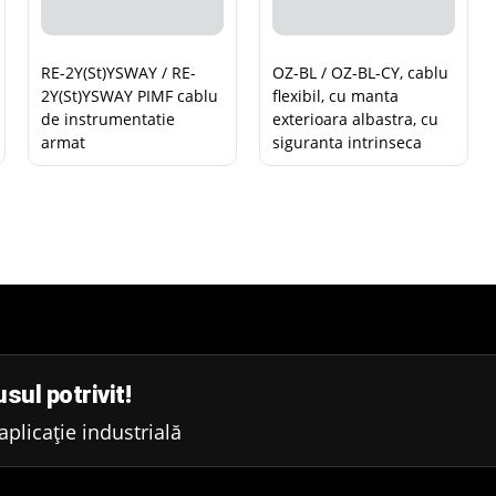
RE-2Y(St)YSWAY / RE-
OZ-BL / OZ-BL-CY, cablu
2Y(St)YSWAY PIMF cablu
flexibil, cu manta
de instrumentatie
exterioara albastra, cu
armat
siguranta intrinseca
sul potrivit!
plicație industrială