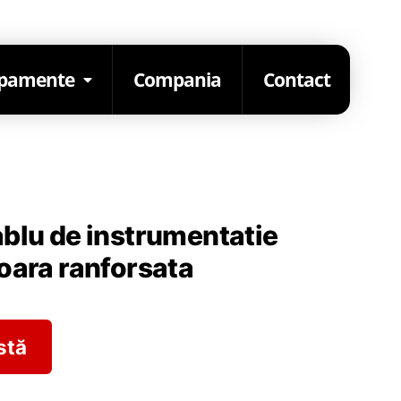
ipamente
Compania
Contact
blu de instrumentatie
oara ranforsata
stă