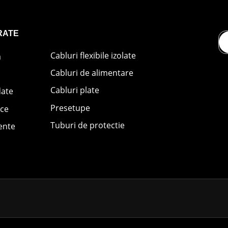
RATE
Cabluri flexibile izolate
ă
Cabluri de alimentare
Cabluri plate
date
Presetupe
ice
Tuburi de protectie
ente