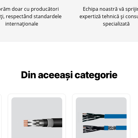
orăm doar cu producători
Echipa noastră vă sprij
cați, respectând standardele
expertiză tehnică și cons
internaționale
specializată
Din aceeași categorie