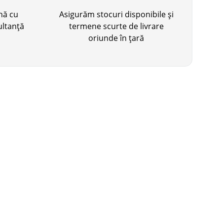
ină cu
Asigurăm stocuri disponibile și
ultanță
termene scurte de livrare
oriunde în țară