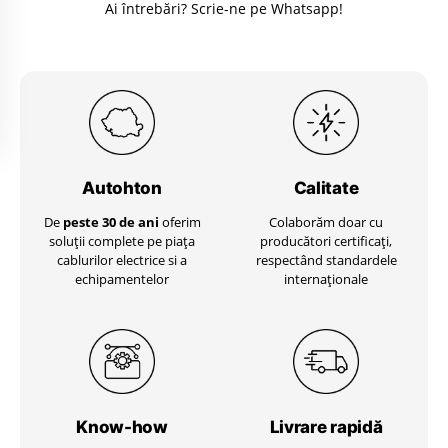
Ai întrebări? Scrie-ne pe Whatsapp!
Autohton
Calitate
De
peste 30 de ani
oferim
Colaborăm doar cu
soluții complete pe piața
producători certificați,
cablurilor electrice si a
respectând standardele
echipamentelor
internaționale
Know-how
Livrare
rapidă