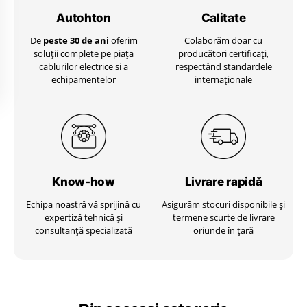
Autohton
Calitate
De
peste 30 de ani
oferim
Colaborăm doar cu
soluții complete pe piața
producători certificați,
cablurilor electrice si a
respectând standardele
echipamentelor
internaționale
Know-how
Livrare
rapidă
Echipa noastră vă sprijină cu
Asigurăm stocuri disponibile și
expertiză tehnică și
termene scurte de livrare
consultanță specializată
oriunde în țară