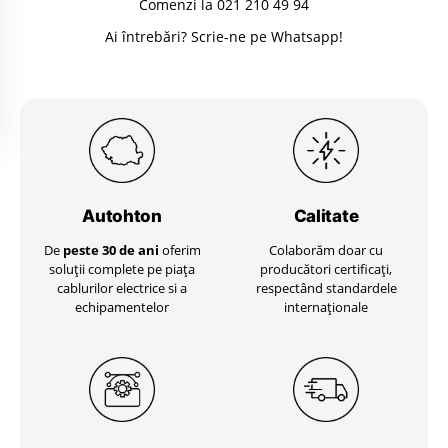
Comenzi la 021 210 49 94
Ai întrebări? Scrie-ne pe Whatsapp!
Autohton
Calitate
De
peste 30 de ani
oferim
Colaborăm doar cu
soluții complete pe piața
producători certificați,
cablurilor electrice si a
respectând standardele
echipamentelor
internaționale