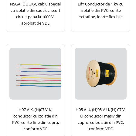
NSGAFÖU 3KV, cablu special
LifY Conductor de 1 kV cu
cu izolatie din cauciuc, scurt
izolatie din PVC, cu lite
circuit pana la 1000 V,
extrafine, foarte flexibile
aprobat de VDE
H07 V-K, (H)07 V-K,
H05 V-U, (H)05 V-U, (H) 07 V-
conductor cu izolatie din
U, conductor masiv din
PVC, cu lite fine din cupru,
cupru, cu izolatie din PVC,
conform VDE
conform VDE