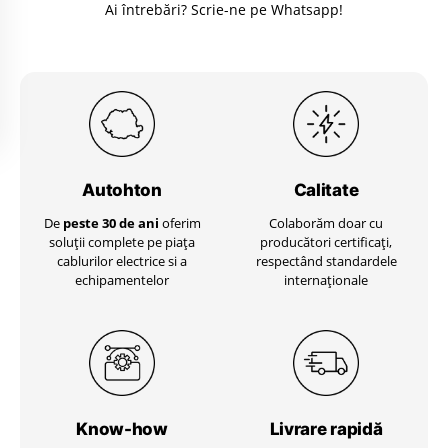
Ai întrebări? Scrie-ne pe Whatsapp!
Autohton
Calitate
De
peste 30 de ani
oferim
Colaborăm doar cu
soluții complete pe piața
producători certificați,
cablurilor electrice si a
respectând standardele
echipamentelor
internaționale
Know-how
Livrare
rapidă