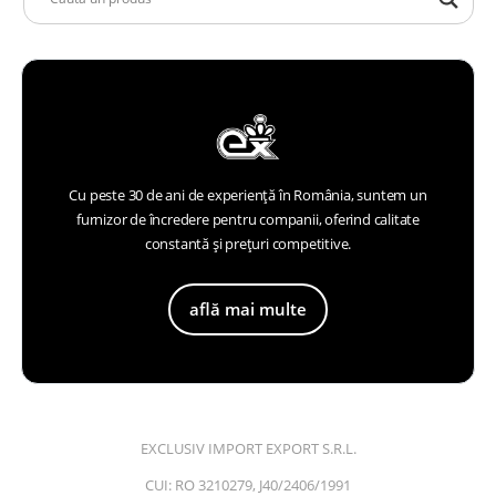
Cu peste 30 de ani de experiență în România, suntem un
furnizor de încredere pentru companii, oferind calitate
constantă și prețuri competitive.
află mai multe
EXCLUSIV IMPORT EXPORT S.R.L.
CUI: RO 3210279, J40/2406/1991